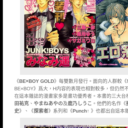
《
BE×BOY GOLD
》每雙數月發行。面向的人群較《MA
BE×BOY》爲大，H内容的表現也相對較多，但仍然
在這本雜誌的漫畫家多是畫功優秀者。本書的三大台
田祐克
、
やまねあやの
及
鹿乃しうこ
。他們的名作《
史
》、《
探索者
》系列和《
Punch↑
》也都出自這本