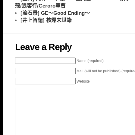
殻/浪客行/Geroro軍曹
[流石景] GE～Good Ending～
[井上智徳] 核爆末世錄
Leave a Reply
Name (required)
Mail (will not be published) (require
Website