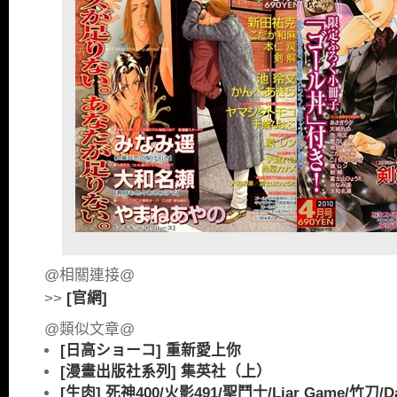
@相關連接@
>>
[官網]
@類似文章@
[日高ショーコ] 重新愛上你
[漫畫出版社系列] 集英社（上）
[生肉] 死神400/火影491/聖鬥士/Liar Game/竹刀/Dar