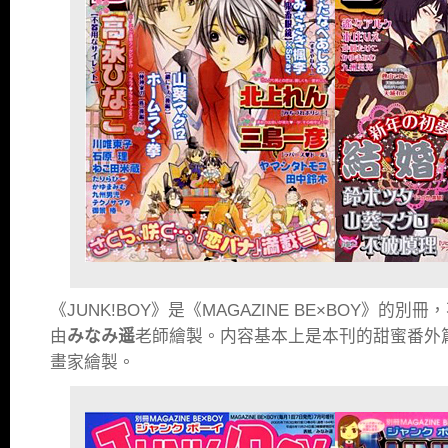
《JUNK!BOY》是《MAGAZINE BE×BOY》的
由
みなみ遥
老師繪製。内容基本上是本刊的甜蜜番外
畫家繪製。