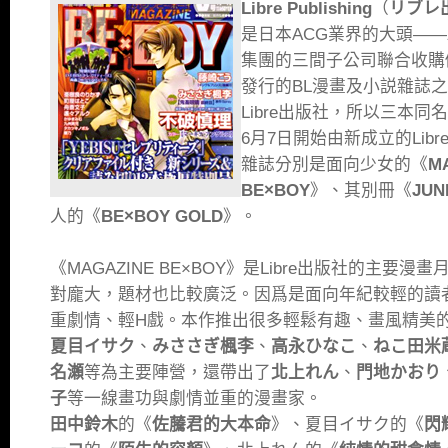
Libre Publishing
（
リブレ
是日本ACG業界的大頭——
集團的三間子公司聯合收購
發行的BL漫畫及小説雜誌之
Libre出版社，所以三本同
6月7日開始由新成立的Lib
雜誌分別是面向少女的《
M
BE×BOY
》、其別冊《
JUN
人的《
BE×BOY GOLD
》。
《MAGAZINE BE×BOY》是Libre出版社的主要
對龐大，題材也比較廣泛。因爲是面向年紀較輕的讀
重劇情、輕H戲。本作推出很多輕鬆有趣、畫風精美
夏目イサク
、
みささぎ楓李
、
高永ひなこ
、
ねこ田米
名瀬
等為主要陣營，還帶出了
北上れん
、
門地かおり
子
等一線畫功與劇情並重的漫畫家。
田中鈴木
的《
佐虅君的大本命
》、夏目イサク的《
閃