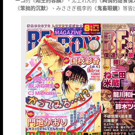
ーコ
的《
陌生的容顏
》、北上れん的《
純情的甜食情
《
笨拙的沉默
》、みささぎ楓李的《
鬼畜眼鏡
》等皆