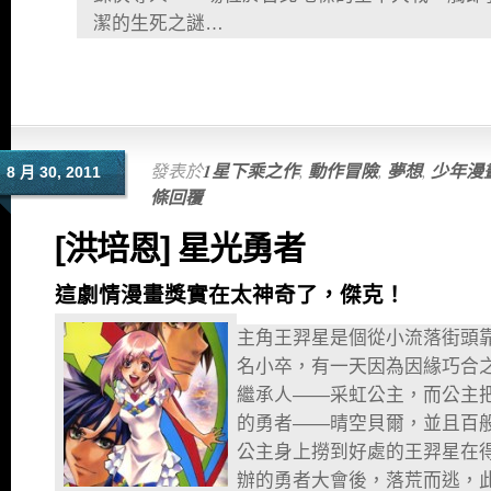
潔的生死之謎…
發表於
1星下乘之作
,
動作冒險
,
夢想
,
少年漫
8 月 30, 2011
條回覆
[洪培恩] 星光勇者
這劇情漫畫獎實在太神奇了，傑克！
主角王羿星是個從小流落街頭
名小卒，有一天因為因緣巧合
繼承人——采虹公主，而公主
的勇者——晴空貝爾，並且百
公主身上撈到好處的王羿星在
辦的勇者大會後，落荒而逃，