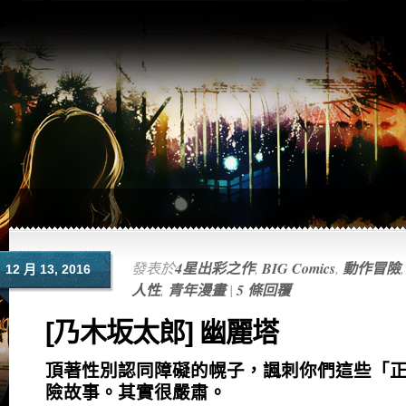
發表於
4星出彩之作
,
BIG Comics
,
動作冒險
12 月 13, 2016
人性
,
青年漫畫
|
5 條回覆
[乃木坂太郎] 幽麗塔
頂著性別認同障礙的幌子，諷刺你們這些「
險故事。其實很嚴肅。