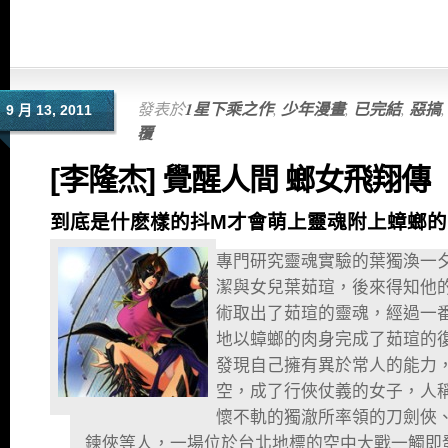
發表於
1星下乘之作
,
少年漫畫
,
已完結
,
惡搞
9 月 13, 2011
覆
[李隆杰] 覺醒人間 螂女飛翔傳
到底是什麽樣的抖M才會萌上靈魂附上蟑螂的
專門研究靈魂實驗的葉獨渙一
潔與女兒葉茹瑄，後來得知他
術取出了茹瑄的靈魂，經過一
地以蟑螂的肉身完成了茹瑄的
發現自己擁有異於常人的能力
空，成了行俠仗義的女子，人
懷不軌的獨澈所率領的刀劍俠
鍊俠等人，一場位於台北地標的空中大戰一觸即