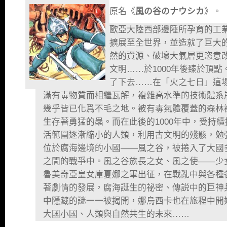
原名《
風の谷のナウシカ
》。
歐亞大陸西部邊陲所孕育的工
擴展至全世界，並造就了巨大
然的資源、破壞大氣層更恣意
文明……於1000年後臻於頂
了下去……在「火之七日」這
滿有毒物質而相繼瓦解，複雜高水準的技術體系
幾乎皆已化爲不毛之地。被有毒氣體覆蓋的森林
生存著勇猛的蟲。而在此後的1000年中，受持
活範圍逐漸縮小的人類，利用古文明的殘骸，勉
位於腐海邊境的小國——風之谷，被捲入了大國
之間的戰爭中。風之谷族長之女、風之使——少
魯美奇亞皇女庫夏娜之軍出征，在戰亂中與各種
著劇情的發展，腐海誕生的祕密、傳説中的巨神
中隱藏的謎一一被揭開，娜烏西卡也在旅程中開
大國小國、人類與自然共生的未來……