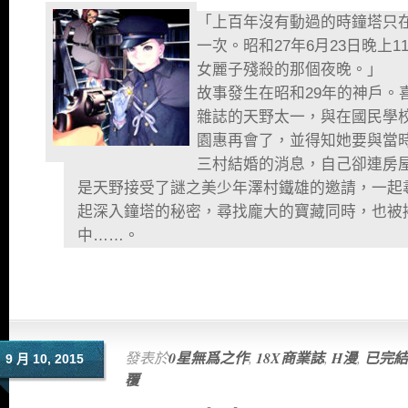
「上百年沒有動過的時鐘塔只
一次。昭和27年6月23日晚上1
女麗子殘殺的那個夜晚。」
故事發生在昭和29年的神戶。
雜誌的天野太一，與在國民學
園惠再會了，並得知她要與當
三村結婚的消息，自己卻連房
是天野接受了謎之美少年澤村鐵雄的邀請，一起
起深入鐘塔的秘密，尋找龐大的寶藏同時，也被
中……。
發表於
0星無爲之作
,
18X商業誌
,
H漫
,
已完結
9 月 10, 2015
覆