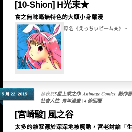
[10-Shion] H光束★
食之無味毫無特色的大頭小身蘿漫
原名《
えっちぃビーム★
》。
發表於
5星上乘之作
,
Animage Comics
,
動作冒
5 月 22, 2015
社會人性
,
青年漫畫
|
4 條回覆
[宮崎駿] 風之谷
太多的雜絮源於深深地被觸動，宮老討論「