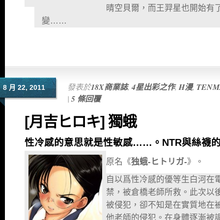
晴空貝爾，而王羿星也開始有
變……
發表於
18X商業誌
,
4星出彩之作
,
H漫
,
TENM
8 月 22, 2011
|
5 條回覆
[月吉ヒロキ] 獨蛾
性冷感的意思就是性敏感……。NTR與絲襪
原名《
独蛾-ヒトリガ-
》。
自以爲性冷感的優等生白河在
禁，被倉橋老師所救。此次以
被侵犯，卻不知是在實質地在
他老師的侵犯。在身體逐漸被