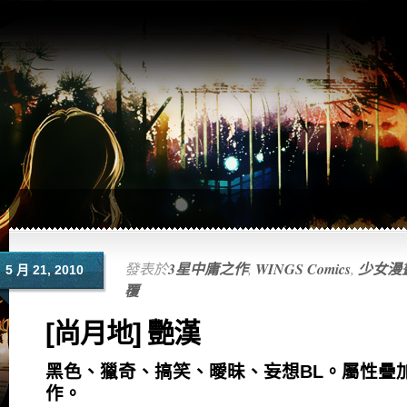
發表於
3星中庸之作
,
WINGS Comics
,
少女漫
5 月 21, 2010
覆
[尚月地] 艷漢
黑色、獵奇、搞笑、曖昧、妄想BL。屬性疊
作。