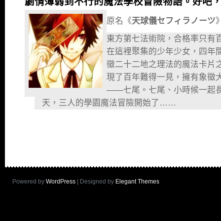
劇情薄弱到不行的魔法學校冒險物語。好吧
原名《
天球儀セフィラノーツ
東方第七法術院，合格率只有
在這裡聚集的少年少女，四年
徵二十二地之理法的魔法卡片
現了百年難得一見，擁有象徵
——七尾。七尾、小時候一起
天，三人的學園魔法冒險開始了……
Powered by
WordPress
| Designed by
Elegant Themes