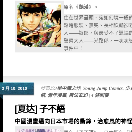
原名《
艶漢
》。
住在世界盡頭、宛如幻境一般
鬆垮服裝、無兜、長相妖豔卻
人——詩郎，與最受不了邋塌
警察大人——光路郎，一次次
事件中！
發表於
3星中庸之作
,
Young Jump Comics
,
少
3 月 10, 2010
結
,
青年漫畫
,
魔法玄幻
|
4 條回覆
[夏达] 子不語
中國漫畫邁向日本市場的衝鋒，治愈風的神