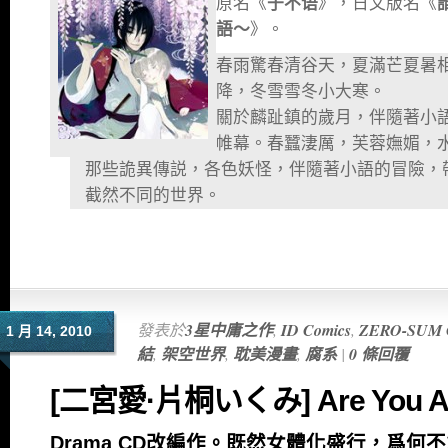
原名《
子不语
》，日文版名《
語〜
》。
春雨驚春清谷天，夏滿芒夏暑
降，冬雪雪冬小大寒。
關於麟趾鎮的歲月，伴隨著小
帷幕。春蠶淒厲，芙蓉嫵媚，
那些詭異傳説，各色妖怪，伴隨著小語的冒險，
截然不同的世界。
發表於
3星中庸之作
,
ID Comics
,
ZERO-SUM 
1 月 14, 2010
結
,
架空世界
,
耽美漫畫
,
腐系
|
0 條回覆
[二宮愛·片桐いくみ] Are You Al
Drama CD改編作。既然女體化盛行，爲何