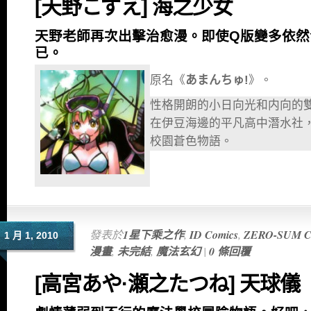
[天野こずえ] 海之少女
天野老師再次出擊治愈漫。即使Q版變多依然
已。
原名《
あまんちゅ!
》。
性格開朗的小日向光和内向的
在伊豆海邊的平凡高中潛水社
校園蒼色物語。
發表於
1星下乘之作
,
ID Comics
,
ZERO-SUM C
1 月 1, 2010
漫畫
,
未完結
,
魔法玄幻
|
0 條回覆
[高宮あや·瀬之たつね] 天球儀