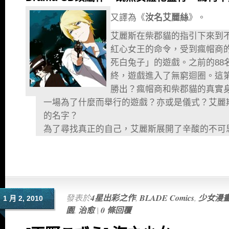
又譯為《
汝名艾麗絲
》。
艾麗斯在柴郡貓的指引下來到
紅心女王的命令，受到瘋帽商
死白兔子」的遊戲。之前的88名A
終，遊戲進入了無窮迴圈。這第8
勝出？瘋帽商和柴郡貓的真實
一場為了什麼而舉行的遊戲？亦或是儀式？艾麗
的名字？
為了尋找真正的自己，艾麗斯展開了辛酸的不可
發表於
4星出彩之作
,
BLADE Comics
,
少女漫
1 月 2, 2010
園
,
治愈
|
0 條回覆