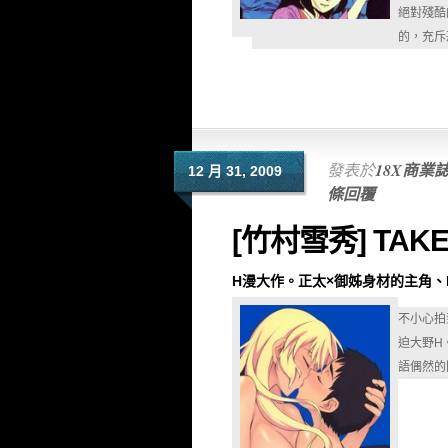
絕對殘酷
的，充斥
發表於
18X商業
12 月 31, 2009
條回覆
[竹村雪秀] TAKE
H漫大作。正太×御姊身材的主角、
不小心拍
迫大野H
語偶然的