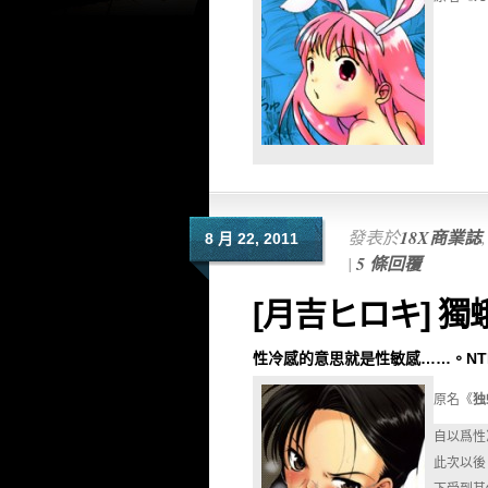
發表於
18X商業誌
8 月 22, 2011
|
5 條回覆
[月吉ヒロキ] 獨
性冷感的意思就是性敏感……。NT
原名《
独
自以爲性
此次以後