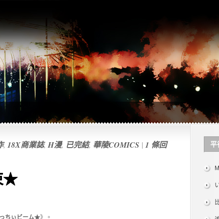
作
,
18X商業誌
,
H漫
,
已完結
,
華陵COMICS
|
1 條回
平
M
光束★
っちぃビーム★
》。