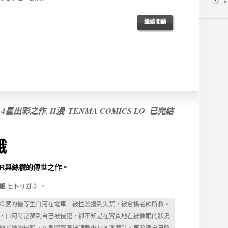
繼續閲讀
,
4星出彩之作
,
H漫
,
TENMA COMICS LO
,
已完結
蛾
R與絲襪的傳世之作。
蛾-ヒトリガ-
》。
冷感的優等生白河在電車上被性騷擾到失禁，被倉橋老師所救。
，白河時常夢到自己被侵犯，卻不知是在實質地在被催眠的狀況