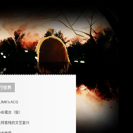
行世界
JMK's ACG
いぬ電台（仮）
比特客栈的文艺复兴