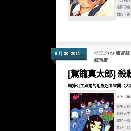
下受到其
憧憬的倉
困的、被
發表於
18X商業誌
6 月 30, 2011
條回覆
[駕籠真太郎] 殺
壞掉公主與她的毛髮忍者軍團（大
原名《
殺
發生大飢
對付天災
體的一部
食品供領