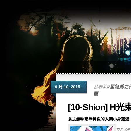
發表於
0星無爲之
9 月 10, 2015
覆
[10-Shion] H
食之無味毫無特色的大頭小身蘿漫
原名《
え