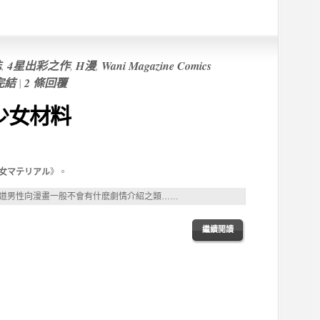
誌
,
4星出彩之作
,
H漫
,
Wani Magazine Comics
完結
|
2 條回覆
 少女材料
女マテリアル
》。
道男性向漫畫一般不會有什麽劇情介紹之類……
繼續閲讀