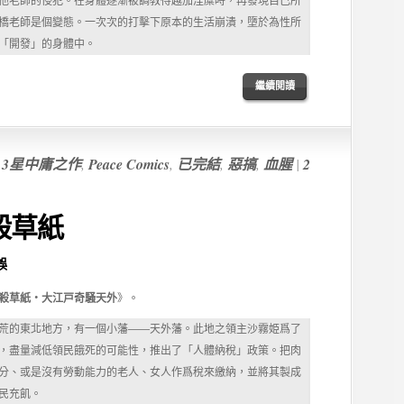
他老師的侵犯。在身體逐漸被調教得越加淫糜時，再發現自己所
橋老師是個變態。一次次的打擊下原本的生活崩潰，墮於為性所
「開發」的身體中。
繼續閲讀
,
3星中庸之作
,
Peace Comics
,
已完結
,
惡搞
,
血腥
|
2
殺草紙
誤
殺草紙・大江戸奇騒天外
》。
荒的東北地方，有一個小藩——天外藩。此地之領主沙霧姫爲了
，盡量減低領民餓死的可能性，推出了「人體納稅」政策。把肉
分、或是沒有勞動能力的老人、女人作爲稅來繳納，並將其製成
民充飢。