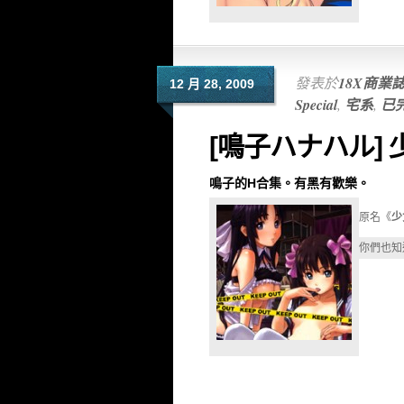
發表於
18X商業
12 月 28, 2009
Special
,
宅系
,
已
[鳴子ハナハル]
鳴子的H合集。有黑有歡樂。
原名《
少
你們也知