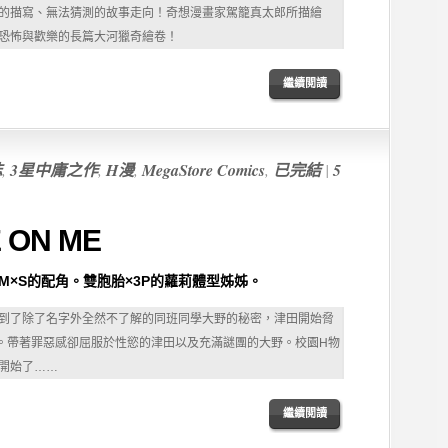
的描寫、無法猜測的故事走向！奇想漫畫家駕籠真太郎所描繪
恐怖與歡樂的長篇大河獵奇繪卷！
繼續閲讀
誌
,
3星中庸之作
,
H漫
,
MegaStore Comics
,
已完結
|
5
 ON ME
M×S的配角。雙胞胎×3P的蘿莉體型姊姊。
到了除了名字外全然不了解的同班同學大野的秘密，津田開始脅
。帶著罪惡感卻屈服於性慾的津田以及充滿謎團的大野。校園H物
開始了……
繼續閲讀