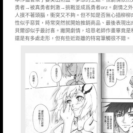
勇者→被真勇者刺激→挑戰並成爲勇者orz。劇情之
人摸不著頭腦，衝突又不夠。但不知是否無心插柳柳
性似乎惡質，時常突然就開始推銷商品、最後表現出
貝爾卻似乎最討喜。撇開劇情，培恩老師作畫畢竟是
還是有多處走形，但有些近距離的特寫筆觸很不錯。