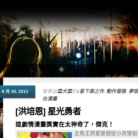
發表自
〓犬〓
於
1星下乘之作
,
動作冒險
,
夢
8 月 30, 2011
台漫畫
[洪培恩] 星光勇者
這劇情漫畫獎實在太神奇了，傑克！
主角王羿星是個從小流落街