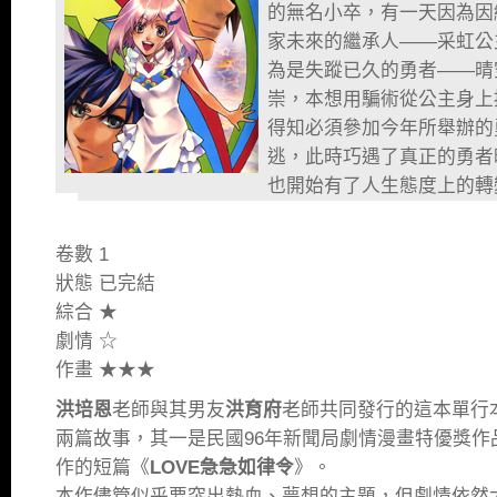
的無名小卒，有一天因為因
家未來的繼承人——采虹公
為是失蹤已久的勇者——晴
崇，本想用騙術從公主身上
得知必須參加今年所舉辦的
逃，此時巧遇了真正的勇者
也開始有了人生態度上的轉
卷數 1
狀態 已完結
綜合 ★
劇情 ☆
作畫 ★★★
洪培恩
老師與其男友
洪育府
老師共同發行的這本單行
兩篇故事，其一是民國96年新聞局劇情漫畫特優獎作
作的短篇《
LOVE急急如律令
》。
本作儘管似乎要突出熱血、夢想的主題，但劇情依然