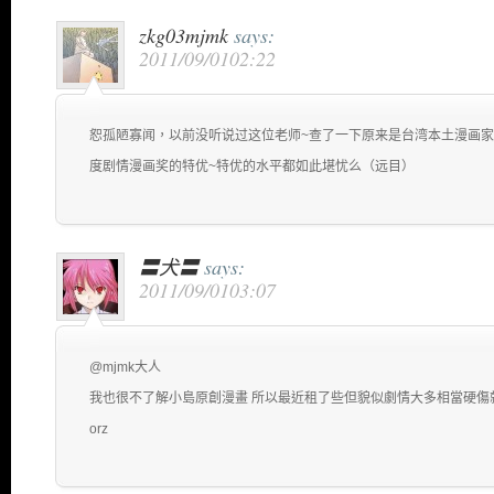
zkg03mjmk
says:
2011/09/0102:22
恕孤陋寡闻，以前没听说过这位老师~查了一下原来是台湾本土漫画家
度剧情漫画奖的特优~特优的水平都如此堪忧么（远目）
〓犬〓
says:
2011/09/0103:07
@mjmk大人
我也很不了解小島原創漫畫 所以最近租了些但貌似劇情大多相當硬傷
orz