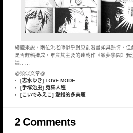
總體來説，兩位洪老師似乎對原創漫畫頗具熱情，但
是否趕稿造成，畢竟其主要的連載作《獵夢學園》我
論……
@類似文章@
[志水ゆき] LOVE MODE
[手塚治虫] 蒐集人種
[こいでみえこ] 愛錯的多美麗
2 Comments