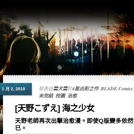
發表自
〓犬〓
於
4星出彩之作
,
BLADE Comics
1 月 2, 2010
未完結
,
校園
,
治愈
[天野こずえ] 海之少女
天野老師再次出擊治愈漫。即使Q版變多依然
已。