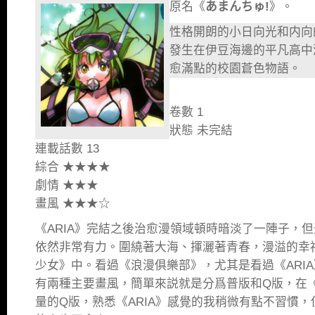
原名《
あまんちゅ!
》。
性格開朗的小日向光和内向
發生在伊豆海邊的平凡高中
愈滿點的校園蒼色物語。
卷數 1
狀態 未完結
連載話數 13
綜合 ★★★★
劇情 ★★★
畫風 ★★★☆
《ARIA》完結之後治愈漫領域頓時暗淡了一陣子，
依然非常有力。圍繞著大海、揮灑著青春，漫溢的幸
少女》中。看過《浪漫俱樂部》，尤其是看過《ARI
有兩種主要畫風，簡單來説就是分爲普版和Q版，在
量的Q版，熟悉《ARIA》感覺的我稍微有點不習慣