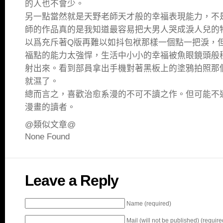
的人也不會少。
另一點當然就是天野老師天才般的幸福表現能力，不
師的作品真的是我知道最容易把大男人哭成淚人兒的物體
以爲充斥著Q版再難以如抖包袱那樣一個點一把淚，
福點的能力太強悍，生活中小小的幸福被魚眼鏡頭般
射出來。看到部員拿出手機對著黑板上的塗鴉拍照那
就濕了。
總而言之，喜歡治愈系漫的不可不讀之作。但可能不
漫畫的讀者。
@類似文章@
None Found
Leave a Reply
Name (required)
Mail (will not be published) (require