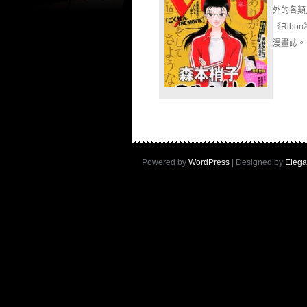
外的各類
《Ribo
漫畫誌。
Powered by
WordPress
| Designed by
Elega