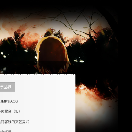
行世界
JMK's ACG
いぬ電台（仮）
比特客栈的文艺复兴