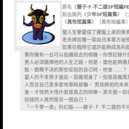
原名《
藤子·F·不二雄SF短編PE
前出版的《
少年SF短篇集
》（
《
異色短篇集
》（異色短編集
當人生摯愛成了擺盤上桌的美
老夫婦拾獲一架由日本軍方祕
如果在戰時它或許能夠成為利器
果你擁有一台可以拍攝過去的相機，你想記錄什
男人必須選擇他的人生之路。但是，當他能夠遇
點、猶豫不決的那些從前的自己時，他會……？
愛人的不幸男子面前，惡魔現身了。但是惡魔萬
人而言自己是多麼地單純易騙。 男孩將他的未
後，才恍然大悟什麼是真正的快樂。某天我一如
迎接的人竟然是另一個自己！
「一千零一夜」科幻版——藤子·Ｆ·不二雄的不