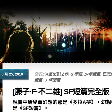
發表於
4星出彩之作
,
小學館
,
少年漫畫
,
已完
5 月 25, 2010
漫畫
|
3 條回覆
[藤子·F·不二雄] SF短篇完全版
現實中給兒童幻想的那是《多拉A夢》，幻想
是《SF短篇》。